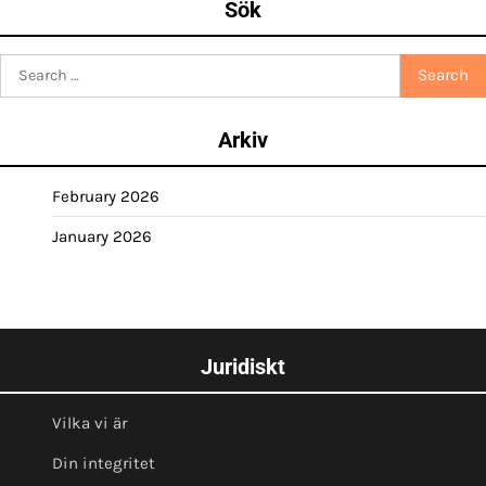
Sök
Search
for:
Arkiv
February 2026
January 2026
Juridiskt
Vilka vi är
Din integritet