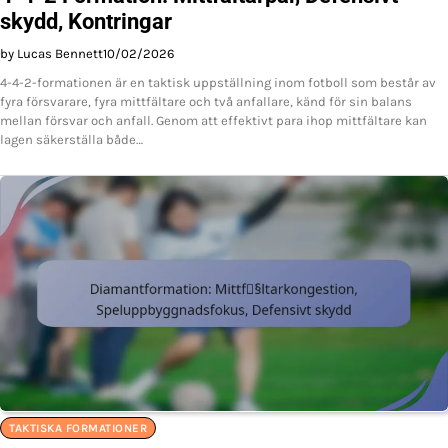
skydd, Kontringar
by Lucas Bennett
10/02/2026
4-4-2-formationen är en taktisk uppställning inom fotboll som består av
fyra försvarare, fyra mittfältare och två anfallare, känd för sin balans
mellan försvar och anfall. Genom att effektivt para ihop mittfältare kan
lagen säkerställa både…
TAKTISKA FORMATIONER