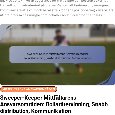
Back-pass-tekniker är avgörande för mittfältare och betonar säkerhet,
kontroll och medvetenhet på planen. Genom att bedöma omgivningen,
kommunicera effektivt och bemästra kroppens positionering kan spelare
utföra precisa passningar som behåller bollen och stöder sitt lags…
MITTFÄLTARENS ANSVARSOMRÅDEN
Sweeper-Keeper Mittfältarens
Ansvarsområden: Bollaråtervinning, Snabb
distribution, Kommunikation