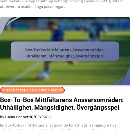
som mekanik, kroppsställning och fotplacering spelar en viktig roll för
att leverera exakta långa passningar.…
MITTFÄLTARENS ANSVARSOMRÅDEN
Box-To-Box Mittfältarens Ansvarsområden:
Uthållighet, Mångsidighet, Övergångsspel
by Lucas Bennett
16/02/2026
En box-to-box mittfältare är avgörande för ett lags framgång, då de