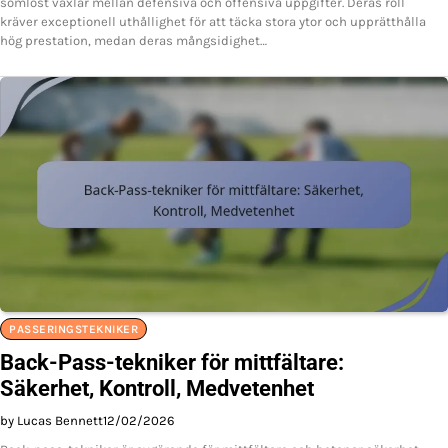
sömlöst växlar mellan defensiva och offensiva uppgifter. Deras roll
kräver exceptionell uthållighet för att täcka stora ytor och upprätthålla
hög prestation, medan deras mångsidighet…
PASSERINGSTEKNIKER
Back-Pass-tekniker för mittfältare:
Säkerhet, Kontroll, Medvetenhet
by Lucas Bennett
12/02/2026