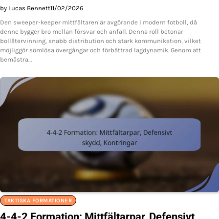
by Lucas Bennett
11/02/2026
Den sweeper-keeper mittfältaren är avgörande i modern fotboll, då
denne bygger bro mellan försvar och anfall. Denna roll betonar
bollåtervinning, snabb distribution och stark kommunikation, vilket
möjliggör sömlösa övergångar och förbättrad lagdynamik. Genom att
bemästra…
TAKTISKA FORMATIONER
4-4-2 Formation: Mittfältarpar, Defensivt