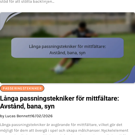
stöd för att stötta backlinjen…
PASSERINGSTEKNIKER
Långa passningstekniker för mittfältare:
Avstånd, bana, syn
by Lucas Bennett
16/02/2026
Långa passningstekniker är avgörande för mittfältare, vilket gör det
möjligt för dem att övergå i spel och skapa målchanser. Nyckelelement