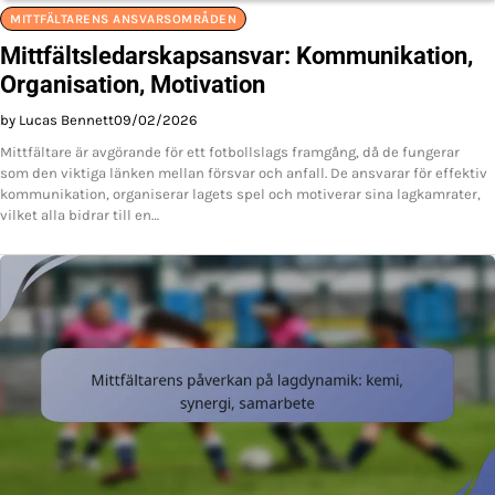
MITTFÄLTARENS ANSVARSOMRÅDEN
Mittfältsledarskapsansvar: Kommunikation,
Organisation, Motivation
by Lucas Bennett
09/02/2026
Mittfältare är avgörande för ett fotbollslags framgång, då de fungerar
som den viktiga länken mellan försvar och anfall. De ansvarar för effektiv
kommunikation, organiserar lagets spel och motiverar sina lagkamrater,
vilket alla bidrar till en…