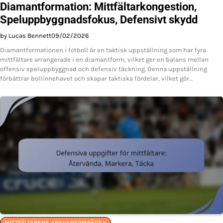
Diamantformation: Mittfältarkongestion,
Speluppbyggnadsfokus, Defensivt skydd
by Lucas Bennett
09/02/2026
Diamantformationen i fotboll är en taktisk uppställning som har fyra
mittfältare arrangerade i en diamantform, vilket ger en balans mellan
offensiv speluppbyggnad och defensiv täckning. Denna uppställning
förbättrar bollinnehavet och skapar taktiska fördelar, vilket gör…
MITTFÄLTARENS ANSVARSOMRÅDEN