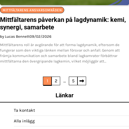
MITTFÄLTARENS ANSVARSOMRÅDEN
Mittfältarens påverkan på lagdynamik: kemi,
synergi, samarbete
by Lucas Bennett
09/02/2026
Mittfältarens roll är avgörande för att forma lagdynamik, eftersom de
fungerar som den viktiga länken mellan försvar och anfall. Genom att
främja kommunikation och samarbete bland lagkamrater förbättrar
mittfältarna den övergripande lagkemin, vilket möjliggör att…
Posts
1
2
…
5
pagination
Länkar
Ta kontakt
Alla inlägg