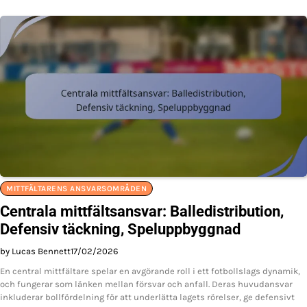
MITTFÄLTARENS ANSVARSOMRÅDEN
Centrala mittfältsansvar: Balledistribution,
Defensiv täckning, Speluppbyggnad
by Lucas Bennett
17/02/2026
En central mittfältare spelar en avgörande roll i ett fotbollslags dynamik,
och fungerar som länken mellan försvar och anfall. Deras huvudansvar
inkluderar bollfördelning för att underlätta lagets rörelser, ge defensivt