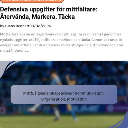
Defensiva uppgifter för mittfältare:
Återvända, Markera, Täcka
by Lucas Bennett
09/02/2026
Mittfältare spelar en avgörande roll i ett lags försvar, främst genom tre
nyckeluppgifter: att följa tillbaka, markera och täcka. Genom att snabbt
övergå från offensiva till defensiva roller stödjer de sitt försvar och stör
motståndarens…